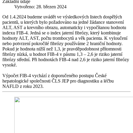
Základní údaje
Vytvořeno: 28. březen 2024
Od 1.4.2024 budeme uvádět ve výsledkových listech dospělých
pacientů, u kterých bylo požadováno na jedné žádance stanovení
ALT, AST a krevního obrazu, automaticky i vypočítanou hodnotu
indexu FIB-4. Jedná se o index jaterní fibrózy, který kombinuje
hodnoty ALT, AST, počtu trombocytů a věk pacienta. K vyloučení
nebo potvrzení pokročilé fibrózy používáme 2 hraniční hodnoty.
Pokud je hodnota nižší než 1,3, je pravděpodobnost přítomnosti
fibrózy nízká, u hodnot FIB-4 v pásmu 1,3 – 2,6 je riziko jaterní
fibrózy střední. Při hodnotách FIB-4 nad 2,6 je riziko jaterní fibrózy
vysoké.
Výpočet FIB-4 vychází z doporučeného postupu České
hepatologické společnosti ČLS JEP pro diagnostiku a léčbu
NAFLD z roku 2023.