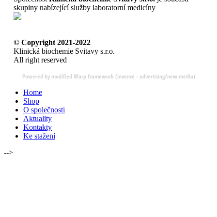
skupiny nabízející služby laboratorní medicíny
© Copyright 2021-2022
Klinická biochemie Svitavy s.r.o.
All right reserved
Powered by modified Warp framework (invence - advertising/new media)
Home
Shop
O společnosti
Aktuality
Kontakty
Ke stažení
-->