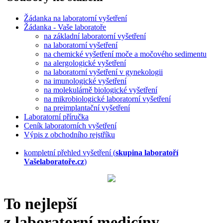
Žádanka na laboratorní vyšetření
Žádanka - Vaše laboratoře
na základní laboratorní vyšetření
na laboratorní vyšetření
na chemické vyšetření moče a močového sedimentu
na alergologické vyšetření
na laboratorní vyšetření v gynekologii
na imunologické vyšetření
na molekulárně biologické vyšetření
na mikrobiologické laboratorní vyšetření
na preimplantační vyšetření
Laboratorní příručka
Ceník laboratorních vyšetření
Výpis z obchodního rejstříku
kompletní přehled vyšetření (
skupina laboratoří
Vašelaboratoře.cz
)
To nejlepší
z laboratorní medicíny