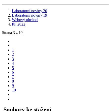
Laboratorní noviny 20
Laboratorní noviny 19
Webový obchod
PF 2022
Strana 3 z 10
1
2
3
4
5
6
7
8
9
10
Soubory ke stažení