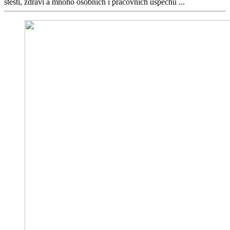
štěstí, zdraví a mnoho osobních i pracovních úspěchů ...