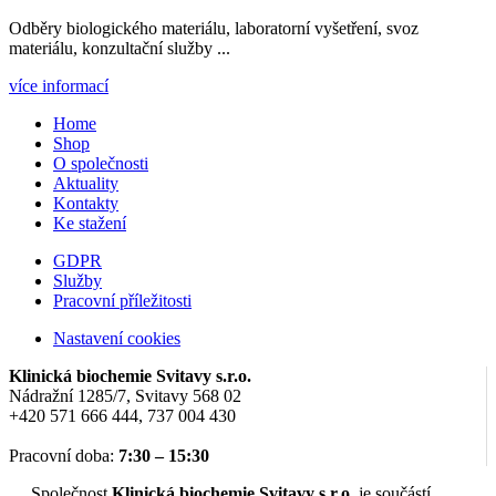
Odběry biologického materiálu, laboratorní vyšetření, svoz
materiálu, konzultační služby ...
více informací
Home
Shop
O společnosti
Aktuality
Kontakty
Ke stažení
GDPR
Služby
Pracovní příležitosti
Nastavení cookies
Klinická biochemie Svitavy s.r.o.
Nádražní 1285/7, Svitavy 568 02
+420 571 666 444, 737 004 430
Pracovní doba:
7:30 – 15:30
Společnost
Klinická biochemie Svitavy s.r.o.
je součástí