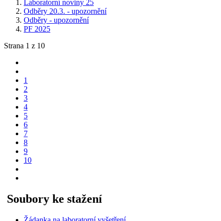
Laboratorní noviny 25
Odběry 20.3. - upozornění
Odběry - upozornění
PF 2025
Strana 1 z 10
1
2
3
4
5
6
7
8
9
10
Soubory ke stažení
Žádanka na laboratorní vyšetření