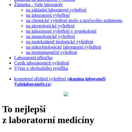
Žádanka - Vaše laboratoře
na základní laboratorní vyšetření
na laboratorní vyšetření
na chemické vyšetření moče a močového sedimentu
na alergologické vyšetření
na laboratorní vyšetření v gynekologii
na imunologické vyšetření
na molekulárně biologické vyšetření
na mikrobiologické laboratorní vyšetření
na preimplantační vyšetření
Laboratorní příručka
Ceník laboratorních vyšetření
Výpis z obchodního rejstříku
kompletní přehled vyšetření (
skupina laboratoří
Vašelaboratoře.cz
)
To nejlepší
z laboratorní medicíny