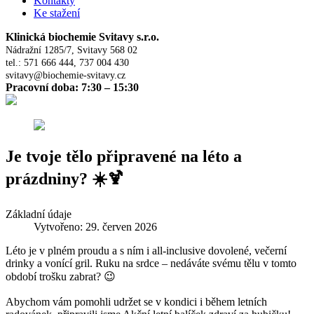
Kontakty
Ke stažení
Klinická biochemie Svitavy s.r.o.
Nádražní 1285/7, Svitavy 568 02
tel.: 571 666 444, 737 004 430
svitavy@biochemie-svitavy.cz
Pracovní doba: 7:30 – 15:30
Je tvoje tělo připravené na léto a
prázdniny? ☀️🍹
Základní údaje
Vytvořeno: 29. červen 2026
Léto je v plném proudu a s ním i all-inclusive dovolené, večerní
drinky a vonící gril. Ruku na srdce – nedáváte svému tělu v tomto
období trošku zabrat? 😉
Abychom vám pomohli udržet se v kondici i během letních