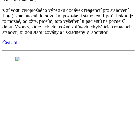
z důvodu celoplošného výpadku dodávek reagencií pro stanovení
Lp(a) jsme nuceni do odvolání pozastavit stanovení Lp(a). Pokud je
to možné, odložte, prosím, toto vyšetření u pacientů na pozdější
dobu. Vzorky, které nebude možné z důvodu chybějících reagencií
stanovit, budou stabilizovány a uskladněny v laboratoři.
Číst dál …