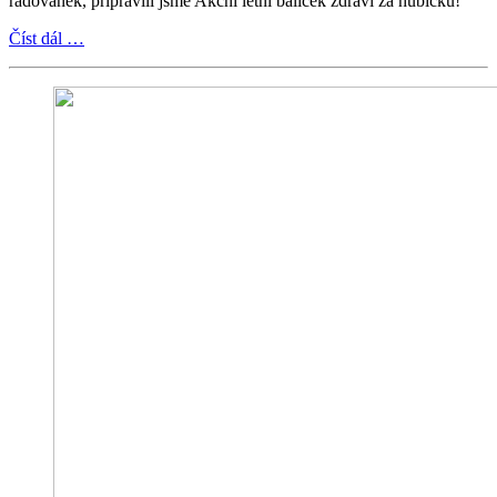
radovánek, připravili jsme Akční letní balíček zdraví za hubičku!
Číst dál …