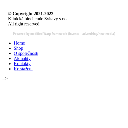
© Copyright 2021-2022
Klinická biochemie Svitavy s.r.o.
All right reserved
Powered by modified Warp framework (invence - advertising/new media)
Home
Shop
O společnosti
Aktuality
Kontakty
Ke stažení
-->